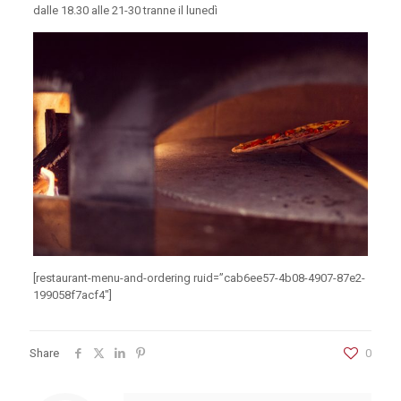
dalle 18.30 alle 21-30 tranne il lunedì
[restaurant-menu-and-ordering ruid=”cab6ee57-4b08-4907-87e2-
199058f7acf4″]
Share
0